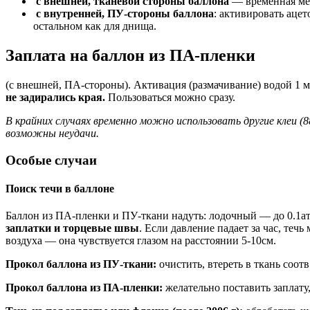
с внешней, тканевой стороны баллона
— временная мера
с внутренней, ПУ-стороны баллона
: активировать ацет
остальном как для днища.
Заплата на баллон из ПА-пленки
(с внешней, ПА-стороны). Активация (размачивание) водой 1 
не задирались края.
Пользоваться можно сразу.
В крайних случаях временно можно использовать другие клеи (8
возможны неудачи.
Особые случаи
Поиск течи в баллоне
Баллон из ПА-пленки и ПУ-ткани надуть: лодочный — до 0.1ат
заплатки и торцевые швы
. Если давление падает за час, те
воздуха — она чувствуется глазом на расстоянии 5-10см.
Прокол баллона из ПУ-ткани:
очистить, втереть в ткань соотв
Прокол баллона из ПА-пленки:
желательно поставить заплату,