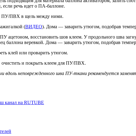
ель подходящим для материала баллона активатором, залить соо
, если речь идет о ПА-баллоне.
я ПУ/ПВХ в щель между ними.
зажигалкой (
ВИДЕО
). Дома — заварить утюгом, подобрав темпер
ПУ ацетоном, восстановить шов клеем. У продольного шва загнут
ец баллона веревкой. Дома — заварить утюгом, подобрав темпера
еть клей или проварить утюгом.
а: очистить и покрыть клеем для ПУ/ПВХ.
чи вдоль неповрежденного шва ПУ-ткани рекомендуется заменять
аш канал на RUTUBE
телей