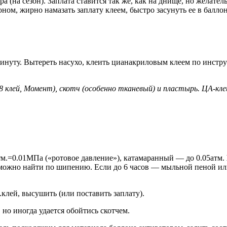
 (на сезон). Заплата ставится так же, как на днище, но желатель
оном, жирно намазать заплату клеем, быстро засунуть ее в баллон
минуту. Вытереть насухо, клеить цианакриловым клеем по инстр
8 клей, Момент), скотч (особенно тканевый) и пластырь. ЦА-кле
м.=0.01МПа («ротовое давление»), катамаранный — до 0.05атм.
чь можно найти по шипению. Если до 6 часов — мыльной пеной и
.клей, высушить (или поставить заплату).
 но иногда удается обойтись скотчем.