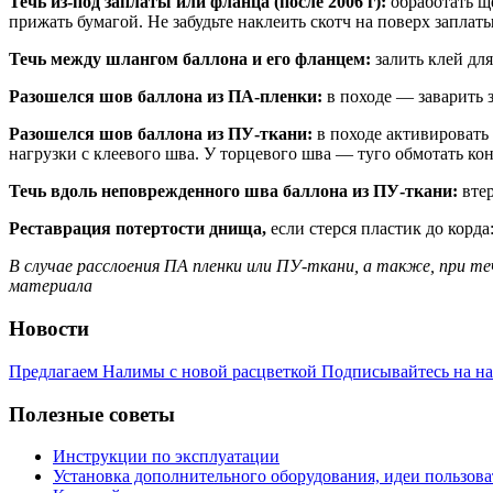
Течь из-под заплаты или фланца (после 2006 г):
обработать щ
прижать бумагой. Не забудьте наклеить скотч на поверх заплаты
Течь между шлангом баллона и его фланцем:
залить клей дл
Разошелся шов баллона из
ПА-пленки:
в походе — заварить 
Разошелся шов баллона из ПУ-ткани:
в походе активировать 
нагрузки с клеевого шва. У торцевого шва — туго обмотать кон
Течь вдоль неповрежденного шва баллона из ПУ-ткани:
втер
Реставрация потертости днища,
если стерся пластик до корд
В случае расслоения ПА пленки или ПУ-ткани, а также, при те
материала
Новости
Предлагаем Налимы с новой расцветкой
Подписывайтесь на н
Полезные советы
Инструкции по эксплуатации
Установка дополнительного оборудования, идеи пользова