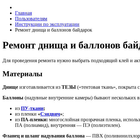
Главная
Пользователям
Инструкции по эксплуатации
Ремонт днища и баллонов байдарок
Ремонт днища и баллонов бай
Для проведения ремонта нужно выбрать подходящий клей и акт
Материалы
Днище
изготавливается из
ТЕЗЫ
(«тентовая ткань», покрыта 
Баллоны
(надувные внутренние камеры) бывают нескольких ви
из
ПУ-ткани
;
из пленки
«
Сэндвич
»
;
из
ПА-пленки:
многослойная прозрачная пленка, использ
ПА (полиамид), внутренняя — ПЭ (полиэтилен).
Фланец и шланг надувания баллона
— ПВХ (поливинилхлор