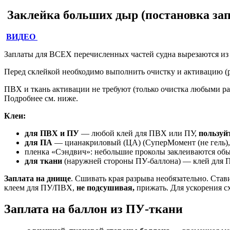
Заклейка больших дыр (постановка зап
ВИДЕО
Заплаты для ВСЕХ перечисленных частей судна вырезаются из
Перед склейкой необходимо выполнить очистку и активацию (
ПВХ и ткань активации не требуют (только очистка любыми р
Подробнее см. ниже.
Клеи:
для ПВХ и ПУ
— любой клей для ПВХ или ПУ,
пользуй
для ПА
— цианакриловый (ЦА) (СуперМомент (не гель), 
пленка «Сэндвич»: небольшие проколы заклеиваются обы
для ткани
(наружней стороны ПУ-баллона) — клей для П
Заплата на днище
. Сшивать края разрыва необязательно. Ста
клеем для ПУ/ПВХ,
не подсушивая,
прижать. Для ускорения сх
Заплата на баллон из ПУ-ткани