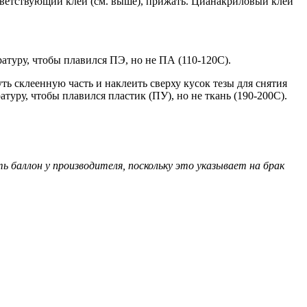
тветствующий клей (см. выше), прижать. Цианакриловый клей
атуру, чтобы плавился ПЭ, но не ПА (110-120С).
ь склеенную часть и наклеить сверху кусок тезы для снятия
туру, чтобы плавился пластик (ПУ), но не ткань (190-200С).
 баллон у производителя, поскольку это указывает на брак