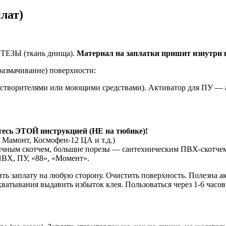
лат)
 ТЕЗЫ (ткань днища).
Материал на заплатки пришит изнутри к
размачивание) поверхности:
астворителями или моющими средствами). Активатор для ПУ — 
тесь ЭТОЙ инструкцией (НЕ на тюбике)!
Мамонт, Космофен-12 ЦА и т.д.)
чным скотчем, большие порезы — сантехническим ПВХ-скотчем 
ВХ, ПУ, «88», «Момент».
вить заплату на любую сторону. Очистить поверхность. Полезна 
ватывания выдавить избыток клея. Пользоваться через 1-6 часов